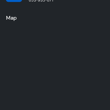
053-935-071
Map