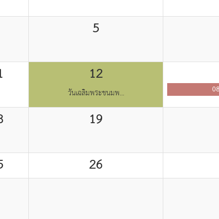
5
1
12
08
วันเฉลิมพระชนมพ...
8
19
5
26