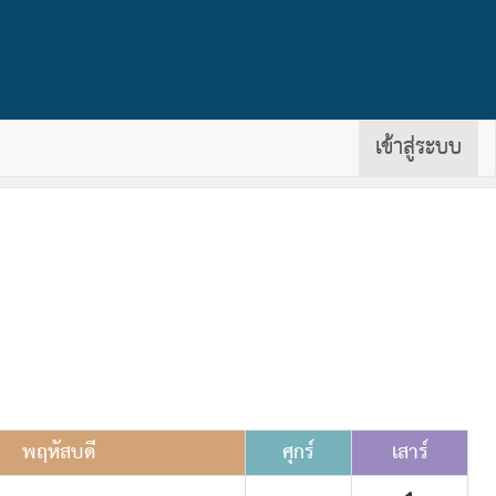
(cu
เข้าสู่ระบบ
พฤหัสบดี
ศุกร์
เสาร์